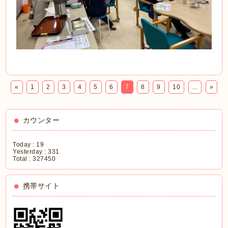
«
1
2
3
4
5
6
7
8
9
10
...
»
カウンター
Today :
19
Yesterday :
331
Total :
327450
携帯サイト