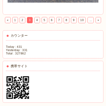
«
1
2
3
4
5
6
7
8
9
10
...
»
カウンター
Today :
431
Yesterday :
331
Total :
327862
携帯サイト