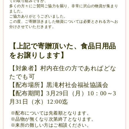
ての取り組みですが、
多くの方々にご賛同ご協力を賜り、非常に沢山の物資が集まり
ました。
ご協力ありがとうございました。
この度、ご寄贈頂きました物資については必要とされる方へお
分けさせていただきます。
【上記で
寄贈頂いた、食品日用品
を
お譲りします
】
【
対象者
】
村内在住の方であればどな
たでも可
【
配布場所
】
黒滝村社会福祉協議会
【
配布期間
】3
月
29
日（月）
10
：
00
～
3
月
31
日（水）
12:00
迄
※
配布については先着順となります。
※
品物が無くなり次第終了となります。
※
来所の難しい方はご相談ください。