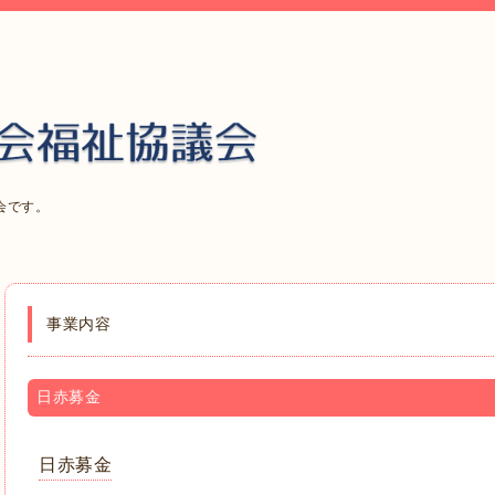
会です。
事業内容
日赤募金
日赤募金