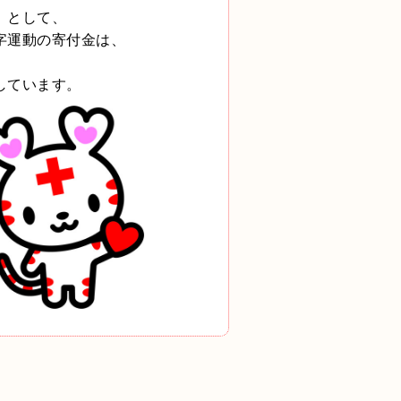
」として、
字運動の寄付金は、
。
しています。